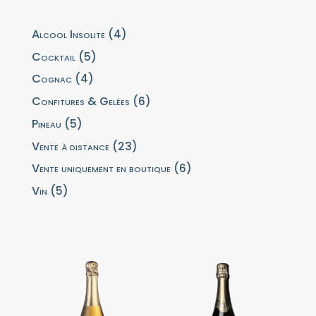
Alcool Insolite
4
4
produits
Cocktail
5
5
produits
Cognac
4
4
produits
Confitures & Gelées
6
6
produits
Pineau
5
5
produits
Vente à distance
23
23
produits
Vente uniquement en boutique
6
6
produits
Vin
5
5
produits