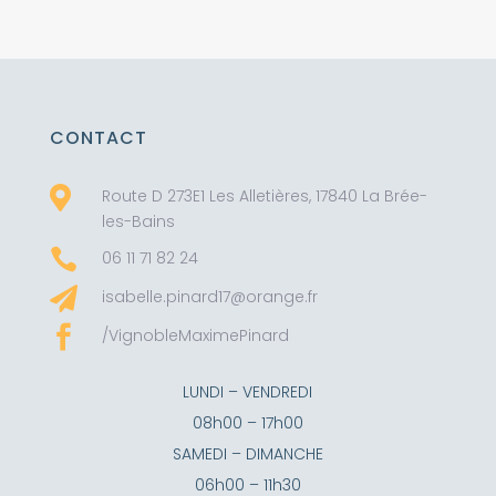
CONTACT

Route D 273E1 Les Alletières, 17840 La Brée-
les-Bains

06 11 71 82 24

isabelle.pinard17@orange.fr

/VignobleMaximePinard
LUNDI – VENDREDI
08h00 – 17h00
SAMEDI – DIMANCHE
06h00 – 11h30