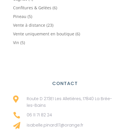
produits
6
Confitures & Gelées
6
produits
5
Pineau
5
produits
23
Vente à distance
23
produits
6
Vente uniquement en boutique
6
produits
5
Vin
5
produits
CONTACT

Route D 273E1 Les Alletières, 17840 La Brée-
les-Bains

06 11 71 82 24

isabelle.pinard17@orange.fr